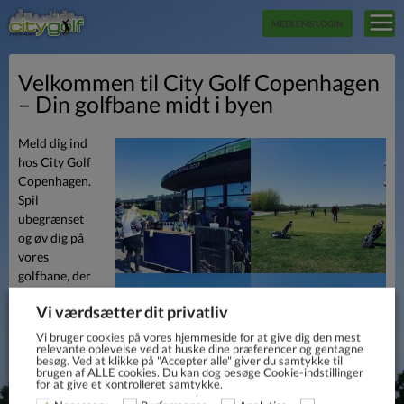
MEDLEMS LOGIN
EN
Velkommen til City Golf Copenhagen
– Din golfbane midt i byen
Meld dig ind
hos City Golf
Copenhagen.
Spil
ubegrænset
og øv dig på
vores
golfbane, der
byder på en
Vi værdsætter dit privatliv
udfordrende
og hyggelig 9-
Vi bruger cookies på vores hjemmeside for at give dig den mest
relevante oplevelse ved at huske dine præferencer og gentagne
hullers bane
besøg. Ved at klikke på "Accepter alle" giver du samtykke til
samt driving
brugen af ​​ALLE cookies. Du kan dog besøge Cookie-indstillinger
for at give et kontrolleret samtykke.
range midt i