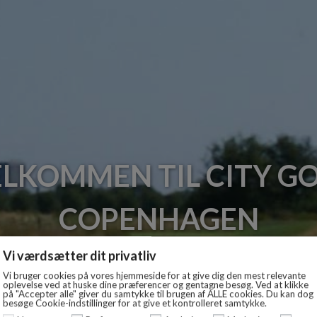
LKOMMEN TIL CITY G
COPENHAGEN
IDT I SKØNNE KØBENHAVN - BOOK GREE
Vi værdsætter dit privatliv
KR. 359
Vi bruger cookies på vores hjemmeside for at give dig den mest relevante
oplevelse ved at huske dine præferencer og gentagne besøg. Ved at klikke
på "Accepter alle" giver du samtykke til brugen af ​​ALLE cookies. Du kan dog
besøge Cookie-indstillinger for at give et kontrolleret samtykke.