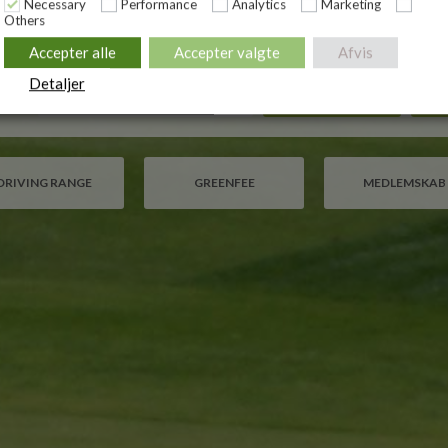
Necessary
Performance
Analytics
Marketing
Others
Accepter alle
Accepter valgte
Afvis
Detaljer
ATE
BOOK TID
DRIVING RANGE
GREENFEE
MEDLEMSKAB