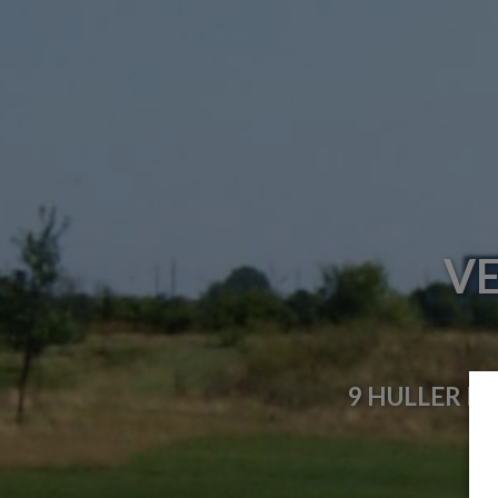
VE
9 HULLER M