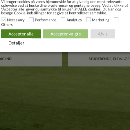
Vi bruger cookies på vores hjemmeside for at give dig den mest relevante
en god start.
oplevelse ved at huske dine præferencer og gentagne besøg. Ved at klikke på
"Accepter alle" giver du samtykke til brugen af ​​ALLE cookies. Du kan dog
besøge Cookie-indstillinger for at give et kontrolleret samtykke.
Necessary
Performance
Analytics
Marketing
Others
VILKÅR FOR
MEDLEMS
VILKÅR OG
Accepter alle
Accepter valgte
Afvis
ABONNEMENTS
TURNERINGER
BETINGELSER
BETALING
Detaljer
IG IND
STUDERENDE, ELEV/LÆR