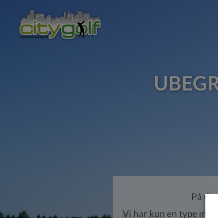
UBEGR
På Cit
Vi har kun en type medl