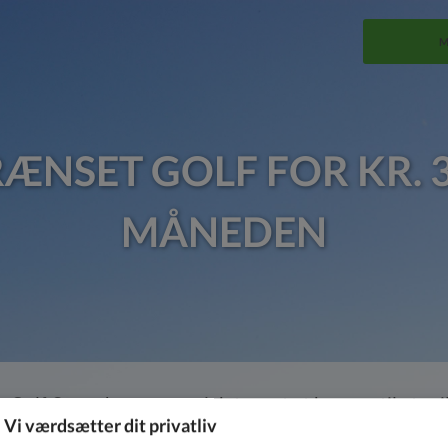
M
ÆNSET GOLF FOR KR. 
MÅNEDEN
y Golf Copenhagen gør vi det nemt at komme til at spill
Vi værdsætter dit privatliv
emskab og, har som noget nyt lavet en masse tiltag, d