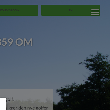
EDLEMS LOGIN
EN
359 OM
e golf.
er sikrer den nye golfer