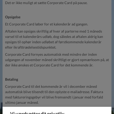
Det er ikke muligt at sætte Corporate Card på pause.
Opsigelse
Et Corporate Card løber for et kalenderår ad gangen.
Aftalen kan opsiges skriftlig af hver af parterne med 1 måneds
varsel til et kalenderårs udløb, dog således at aftalen aldrig kan
opsiges til ophør inden udløbet af førstkommende kalenderår
efter ikrafttrædelsestidspunktet.
Corporate Card fornyes automatisk med mindre der inden
udgangen af november måned skriftligt er gjort opmærksom på, at
der ikke ønskes et Corporate Card for det kommende år.
Betaling
Corporate Card til det kommende år vil i december måned
automatisk blive tilsendt til den oplyste e-mailadresse. Faktura
med faktureringsgebyr vil blive fremsendt i januar med forfald
ultimo januar måned.
Vi værdsætter dit privatliv