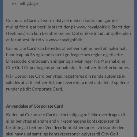
ex. helligdage.
Corporate Card vil være udstyret med en kode, som gør det
muligt for dig at bestille starttider på www.royalgolf.dk. Starttider
(Teetimes) kan kun bestilles online. Det er ikke tilladt at spille uden
at forudbestille tid via www.royalgolf.dk.
Corporate Card kan benyttes af enhver spiller med et maksimalt
handicap på 36 og kendskab til golfreglernes regler og etikette.
Dresscode, områdeanvisninger og anvisninger fra Marshal eller
City Golf Copenhagens personale skal til enhver tid efterkommes.
Når Corporate Card benyttes, registreres din runde automatisk,
således at vi til enhver tid, kan levere data med antallet af spillede
runder på dit Corporate Card.
Anvendelse af Corporate Card
Koden på Corporate Card er fortrolig og må ikke overdrages til
eller benyttes af andre end virksomhedens kontaktperson til
bestilling af teetime. Ved flere kontaktpersoner i virksomheden
skal navne på samtlige kontaktpersoner oplyses til City Golf