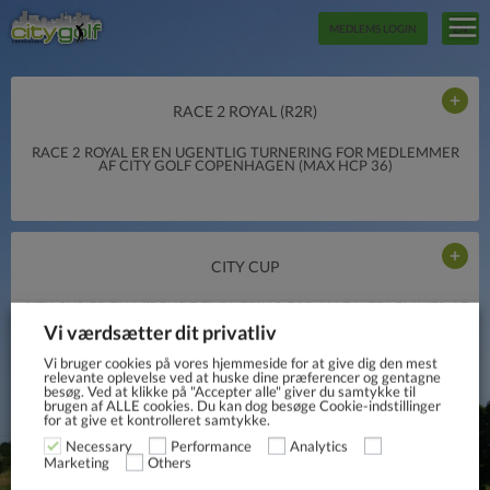
MEDLEMS LOGIN
EN
RACE 2 ROYAL (R2R)
RACE 2 ROYAL ER EN UGENTLIG TURNERING FOR MEDLEMMER
AF CITY GOLF COPENHAGEN (MAX HCP 36)
CITY CUP
CITY CUP ER EN LØBENDE TURNERING FOR ALLE MEDLEMMER AF
CITY GOLF COPENHAGEN, NYE SOM GAMLE, ØVEDE SOM
Vi værdsætter dit privatliv
MINDRE ØVEDE, DAMER SOM HERRER.
Vi bruger cookies på vores hjemmeside for at give dig den mest
relevante oplevelse ved at huske dine præferencer og gentagne
besøg. Ved at klikke på "Accepter alle" giver du samtykke til
brugen af ​​ALLE cookies. Du kan dog besøge Cookie-indstillinger
for at give et kontrolleret samtykke.
Necessary
Performance
Analytics
Others
Marketing