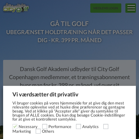
MEDLEMS LOGIN
EN
GÅ TIL GOLF
UBEGRÆNSET HOLDTRÆNING NÅR DET PASSER
DIG - KR. 399 PR. MÅNED
Dansk Golf Akademi udbyder til City Golf
Copenhagen medlemmer, et træningsabonnement
hvor man for kr. 399 pr. måned, ud over sit
medlemskab i City Golf Copenhagen, kan modtage
Vi værdsætter dit privatliv
ubegrænset træning på de skemalagte træningshold
Vi bruger cookies på vores hjemmeside for at give dig den mest
relevante oplevelse ved at huske dine præferencer og gentagne
i løbet af ugen. En mulighed der med garanti vil
besøg. Ved at klikke på "Accepter alle" giver du samtykke til
brugen af ​​ALLE cookies. Du kan dog besøge Cookie-indstillinger
forbedre dit golfspil. Holdtræningerne foregår
for at give et kontrolleret samtykke.
typisk efter arbejdstid og henvender sig til alle aldre
Necessary
Performance
Analytics
Others
Marketing
og niveauer.