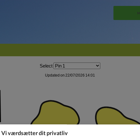
M
Vi værdsætter dit privatliv